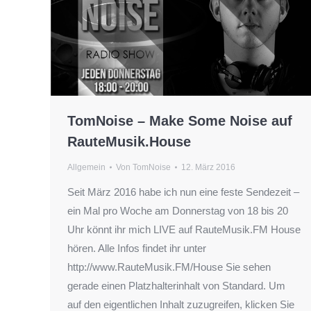
TomNoise – Make Some Noise auf
RauteMusik.House
Allgemein
Von
TomNoise
12. März 2016
Seit März 2016 habe ich nun eine feste Sendezeit –
ein Mal pro Woche am Donnerstag von 18 bis 20
Uhr könnt ihr mich LIVE auf RauteMusik.FM House
hören. Alle Infos findet ihr unter
http://www.RauteMusik.FM/House Sie sehen
gerade einen Platzhalterinhalt von Standard. Um
auf den eigentlichen Inhalt zuzugreifen, klicken Sie