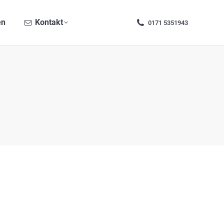
Kontakt
0171 5351943
en
Kontakt
0171 5351943