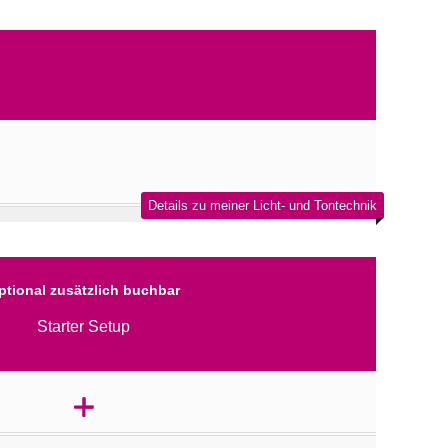
Details zu meiner Licht- und Tontechnik
ptional zusätzlich buchbar
Starter Setup