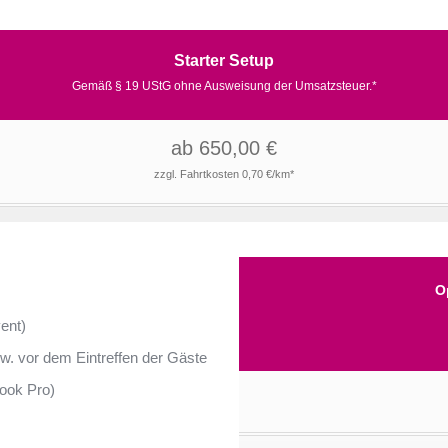
Starter Setup
Gemäß § 19 UStG ohne Ausweisung der Umsatzsteuer.*
ab 650,00 €
zzgl. Fahrtkosten 0,70 €/km*
O
ent)
w. vor dem Eintreffen der Gäste
Book Pro)