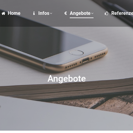
e
Infos
Angebote
Referenzen
Home
Infos
Angebote
Referenz
Angebote