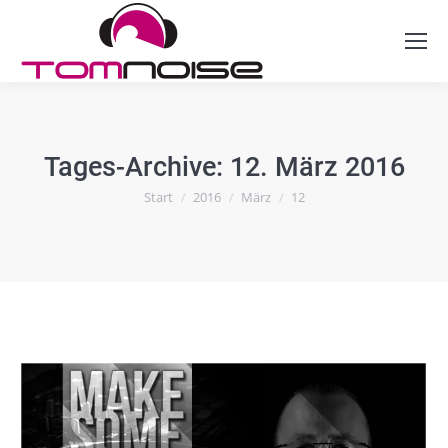
Tages-Archive:
12. März 2016
Sie befinden sich hier:
Start
2016
März
12