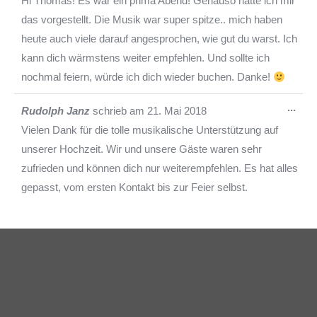
Hi Thomas! Es war ein prima Abend! Genauso hatte ich mir
ein-
das vorgestellt. Die Musik war super spitze.. mich haben
heute auch viele darauf angesprochen, wie gut du warst. Ich
kann dich wärmstens weiter empfehlen. Und sollte ich
nochmal feiern, würde ich dich wieder buchen. Danke!
Die
...
Rudolph Janz
schrieb am
21. Mai 2018
Met
Vielen Dank für die tolle musikalische Unterstützung auf
ein-
unserer Hochzeit. Wir und unsere Gäste waren sehr
zufrieden und können dich nur weiterempfehlen. Es hat alles
gepasst, vom ersten Kontakt bis zur Feier selbst.