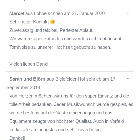
Die
...
Marcel
aus
Löhne
schrieb am
21. Januar 2020
Met
Sehr netter Kontakt
ein-
Zuverlässig und felxibel. Perfekter Ablauf.
Wir waren super zufrieden und wurden nicht enttäuscht
TomNoise zu unserer Hochzeit gebucht zu haben.
Vielen lieben Dank!
Die
...
Sarah und Björn
aus
Bielefelder Hof
schrieb am
17.
Met
September 2019
ein-
Von Herzen möchten wir uns für den super Einsatz und die
tolle Arbeit bedanken. Jeder Musikwunsch wurde gespielt, es
wurde bestens auf die Gäste eingegangen und das
Equipment zeugte von höchster Qualität. Auch in Vorfeld
verlief alles reibungslos und sehr zuverlässig.
Danke!!