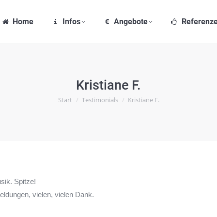
e
Infos
Angebote
Referenzen
Home
Infos
Angebote
Referenz
Kristiane F.
Sie befinden sich hier:
Start
Testimonials
Kristiane F.
sik. Spitze!
eldungen, vielen, vielen Dank.