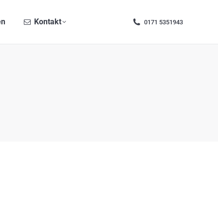
Kontakt
0171 5351943
en
Kontakt
0171 5351943