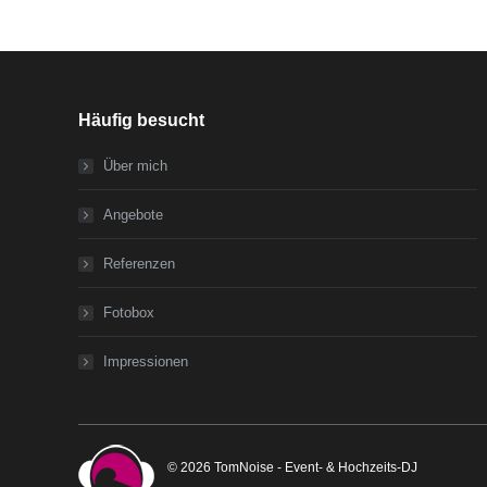
Häufig besucht
Über mich
Angebote
Referenzen
Fotobox
Impressionen
© 2026 TomNoise - Event- & Hochzeits-DJ